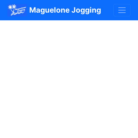
Maguelone Jogging
Planning des
compétitions
Découvrez toutes nos compétitions et
événements à venir