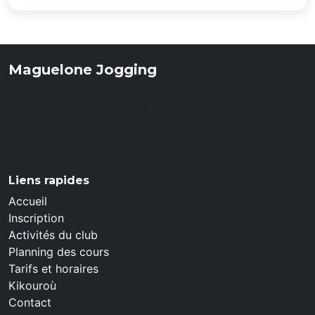
Maguelone Jogging
Club d'athlétisme à Villeneuve-lès-Maguelone (34750).
Running, trail, marche nordique et école d'athlétisme.
Rejoignez Maguelone Jogging ! Courir entre mer et
étangs
Liens rapides
Accueil
Inscription
Activités du club
Planning des cours
Tarifs et horaires
Kikouroù
Contact