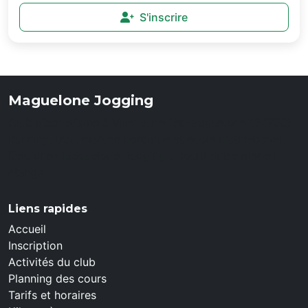
S'inscrire
Maguelone Jogging
Club d'athlétisme à Villeneuve-lès-Maguelone (34750).
Running, trail, marche nordique et école d'athlétisme.
Rejoignez Maguelone Jogging ! Courir entre mer et
étangs
Liens rapides
Accueil
Inscription
Activités du club
Planning des cours
Tarifs et horaires